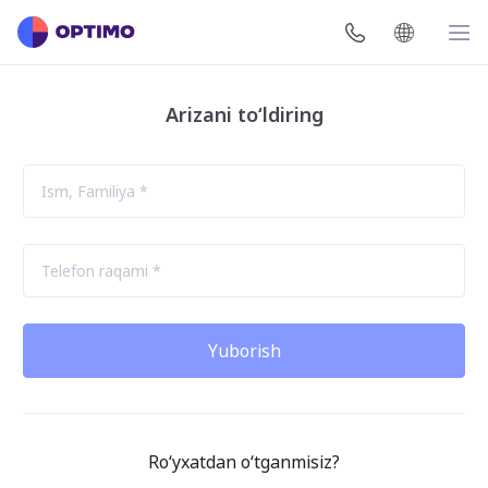
Arizani to‘ldiring
Yuborish
Ro‘yxatdan o‘tganmisiz?