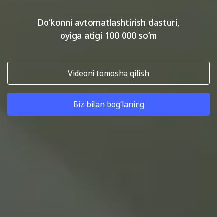
Do‘konni avtomatlashtirish dasturi,
oyiga atigi 100 000 so‘m
Videoni tomosha qilish
Biz bilan bog‘laning