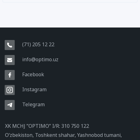
(71) 205 12 22
info@optimo.uz
Facebook
Instagram
Telegram
XK MCHJ ”OPTIMO” I/R: 310 750 122
O‘zbekiston, Toshkent shahar, Yashnobod tumani,