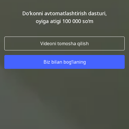
Do‘konni avtomatlashtirish dasturi,
oyiga atigi 100 000 so‘m
Videoni tomosha qilish
Biz bilan bog‘laning